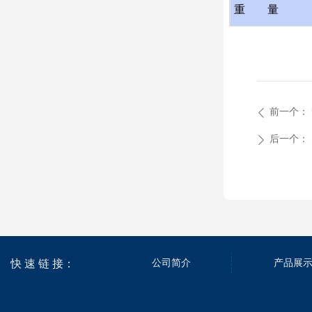
重 量
前一个：
ꄴ
后一个：
ꄲ
快 速 链 接：
公司简介
产品展