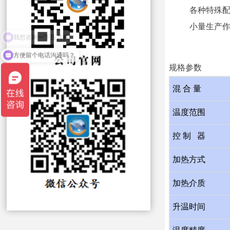
各种特殊
小量生产
方便留个电话沟通吗？
规格参数
混 合 量
温度范围
控
制
器
加热方式
加热介质
升温时间