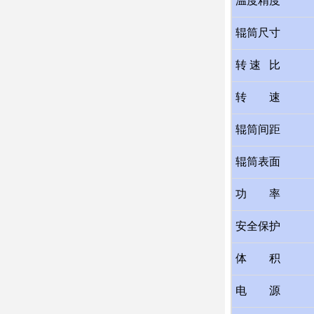
温度精度
辊筒尺寸
转 速 比
转 速
辊筒间距
辊筒表面
功 率
安全保护
体 积
电 源