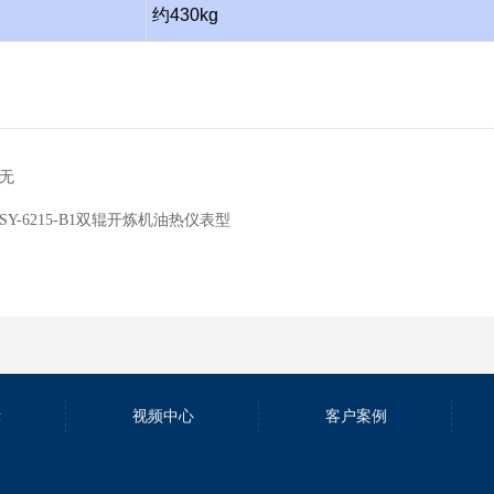
约4
3
0kg
无
SY-6215-B1双辊开炼机油热仪表型
示
视频中心
客户案例