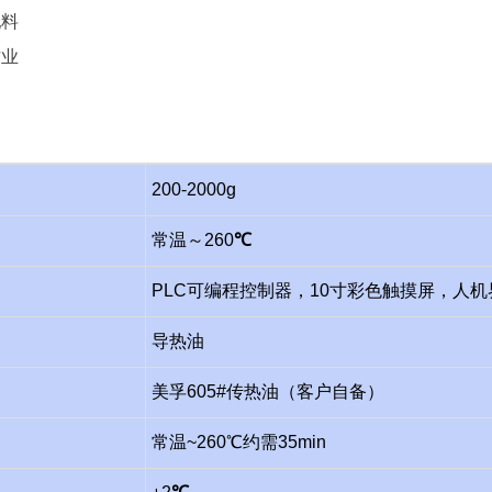
配料
作业
200-2000g
常温
～
26
0
℃
PLC可编程控制器，10寸彩色触摸屏，
人机
导热油
美孚605#传热油（客户自备）
常温~2
6
0℃约需
35
min