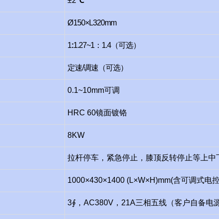
±
2
℃
Ø
1
5
0×L320mm
1
:
1.27~1：1.4（可选）
定速/调速（可选）
0.1~10mm可调
HRC 60镜面镀铬
8KW
拉杆停车，
紧急停止，
膝顶反转
停止
等
上中
1
000×430×1400 (L×W×H)mm(含可调式电
3∮，AC380V，21A三相五线（客户自备