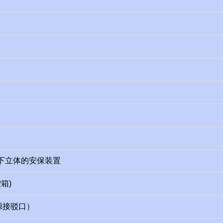
下立体的
安保装置
控箱)
电源接驳口）