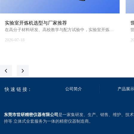
实验室开炼机选型与厂家推荐
在高分子材料研发、高校教学与配方试验中，实验室开炼机
是塑化、混炼、配色及制样核心设备，其精度与安全性直接
2026-07-18
2
决定数据可靠性和操作安全。
东莞市世研精密仪器有限公司专注高分子试验设备研发，
SY-6215系列双辊开炼机适配橡胶、塑料、色母、助剂等多
可
材料体系。辊筒采用镜面镀铬硬质钢材，硬度HRC60，耐磨
耐腐蚀；温控精度±2℃，覆盖常温～300℃，电热/油热/程控
넳
넲
水冷多型可选，兼顾高温混炼与低温炼胶，一机多用。辊距
0.1~10mm精细可调，配合PLC程控与无级调速，确保试验参
快 速 链 接：
数精准可溯。标配拉杆停车、紧急停止、膝顶反转等多重安
公司简介
产品展
全装置，保障操作安全。
设备投料量200-2000g，紧凑设计，适用于大专院校、研究
院及企业研发中心，支持按需定制。世研同时配套密炼机、
东莞市世研精密仪器有限公司
是一家集研发、生产、销售、维护、技术
硫化机、挤出机、流延膜机等全套试验设备，提供完整成型
持等 立体式全套服务为一体的精密仪器制造商。
检测方案与长期售后维保，已服务数百家高校及科研院所，
积累大量真实应用案例。