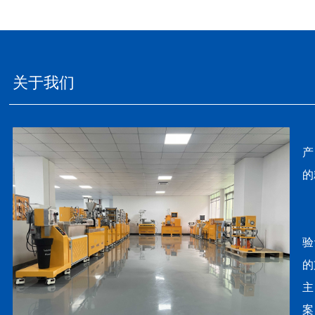
关于我们
产
的
东
验
的
主
案